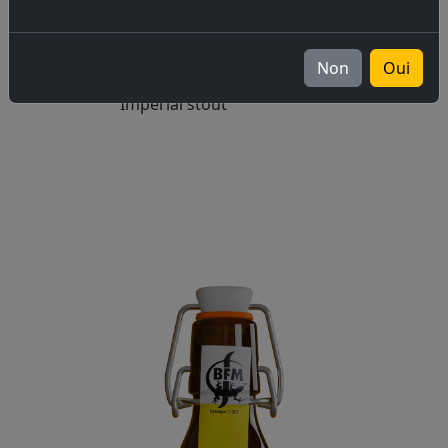
Non
Oui
Cuvée Alex Le Rouge
Imperial stout