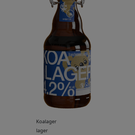
Koalager
lager