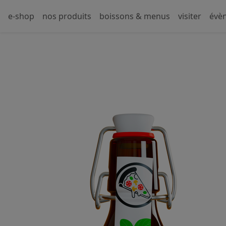
e-shop
nos produits
boissons & menus
visiter
évè