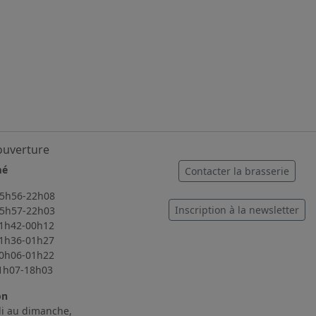
ouverture
mé
Contacter la brasserie
56-22h08
Inscription à la newsletter
57-22h03
2-00h12
6-01h27
6-01h22
7-18h03
on
i au dimanche,