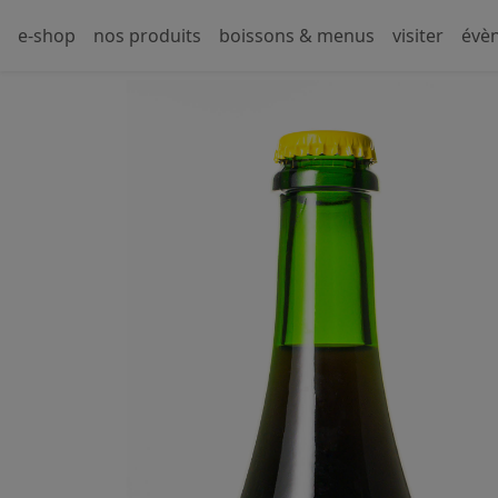
e-shop
nos produits
boissons & menus
visiter
évè