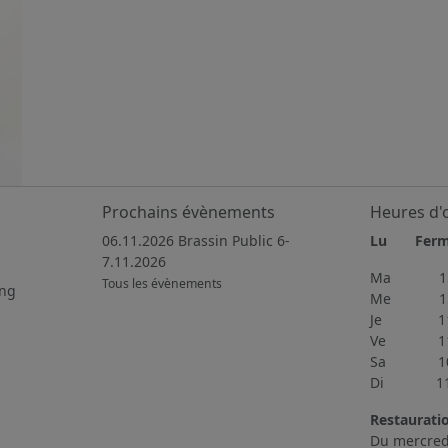
Prochains évènements
Heures d'
06.11.2026 Brassin Public 6-
Lu Fer
7.11.2026
Ma 15h
Tous les évènements
ing
Me 15h
Je 11h4
Ve 11h3
Sa 10h0
Di 11h0
Restaurati
Du mercred