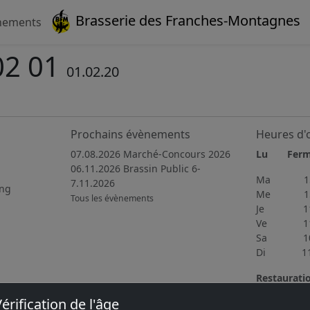
Brasserie des Franches-Montagnes
nements
02 01
01.02.20
Prochains évènements
Heures d'
07.08.2026 Marché-Concours 2026
Lu Fer
06.11.2026 Brassin Public 6-
Ma 15h
7.11.2026
ing
Me 15h
Tous les évènements
Je 11h4
Ve 11h3
Sa 10h0
Di 11h0
Restaurati
Du mercred
érification de l'âge
délicieuse 