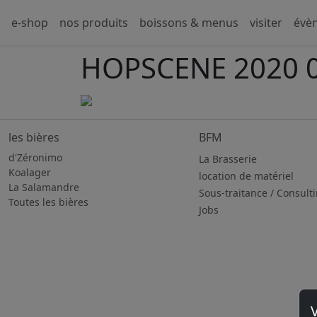
e-shop
nos produits
boissons & menus
visiter
évè
HOPSCENE 2020 
les bières
BFM
d'Zéronimo
La Brasserie
Koalager
location de matériel
La Salamandre
Sous-traitance / Consult
Toutes les bières
Jobs
V