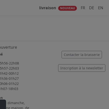
livraison
FR
DE
EN
NOUVEAU
ouverture
mé
Contacter la brasserie
56-22h08
Inscription à la newsletter
57-22h03
2-00h12
6-01h27
6-01h22
7-18h03
on
i au dimanche,
cuisine maison, de