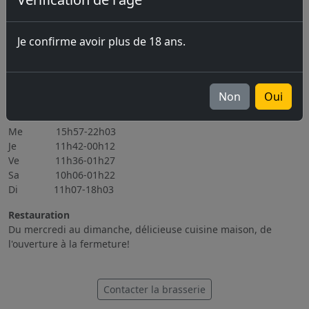
07.08.2026 Marché-Concours 2026
06.11.2026 Brassin Public 6-7.11.2026
Je confirme avoir plus de 18 ans.
Tous les évènements
Heures d'ouverture
Lu Fermé
Non
Oui
Ma 15h56-22h08
Me 15h57-22h03
Je 11h42-00h12
Ve 11h36-01h27
Sa 10h06-01h22
Di 11h07-18h03
Restauration
Du mercredi au dimanche, délicieuse cuisine maison, de
l'ouverture à la fermeture!
Contacter la brasserie