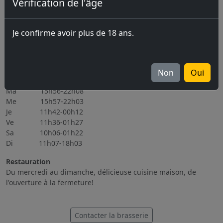
Vérification de l'âge
Prochains évènements
06.11.2026 Brassin Public 6-7.11.2026
Je confirme avoir plus de 18 ans.
Tous les évènements
Heures d'ouverture
Non
Oui
Lu Fermé
Ma 15h56-22h08
Me 15h57-22h03
Je 11h42-00h12
Ve 11h36-01h27
Sa 10h06-01h22
Di 11h07-18h03
Restauration
Du mercredi au dimanche, délicieuse cuisine maison, de
l'ouverture à la fermeture!
Contacter la brasserie