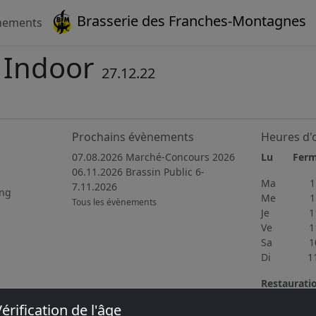
Brasserie des Franches-Montagnes
nements
 Indoor
27.12.22
Prochains évènements
Heures d'
07.08.2026 Marché-Concours 2026
Lu Fer
06.11.2026 Brassin Public 6-
Ma 15h
7.11.2026
ing
Me 15h
Tous les évènements
Je 11h4
Ve 11h3
Sa 10h0
Di 11h0
Restaurati
Du mercred
érification de l'âge
délicieuse 