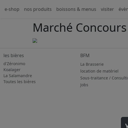
e-shop
nos produits
boissons & menus
visiter
évè
Marché Concours
les bières
BFM
d'Zéronimo
La Brasserie
Koalager
location de matériel
La Salamandre
Sous-traitance / Consult
Toutes les bières
Jobs
V