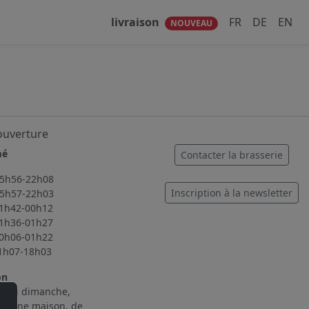
livraison
FR
DE
EN
NOUVEAU
ouverture
mé
Contacter la brasserie
56-22h08
Inscription à la newsletter
57-22h03
2-00h12
6-01h27
6-01h22
7-18h03
on
i au dimanche,
cuisine maison, de