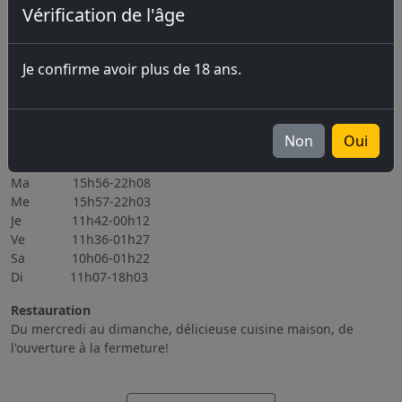
Vérification de l'âge
Prochains évènements
07.08.2026 Marché-Concours 2026
Je confirme avoir plus de 18 ans.
06.11.2026 Brassin Public 6-7.11.2026
Tous les évènements
Heures d'ouverture
Non
Oui
Lu Fermé
Ma 15h56-22h08
Me 15h57-22h03
Je 11h42-00h12
Ve 11h36-01h27
Sa 10h06-01h22
Di 11h07-18h03
Restauration
Du mercredi au dimanche, délicieuse cuisine maison, de
l'ouverture à la fermeture!