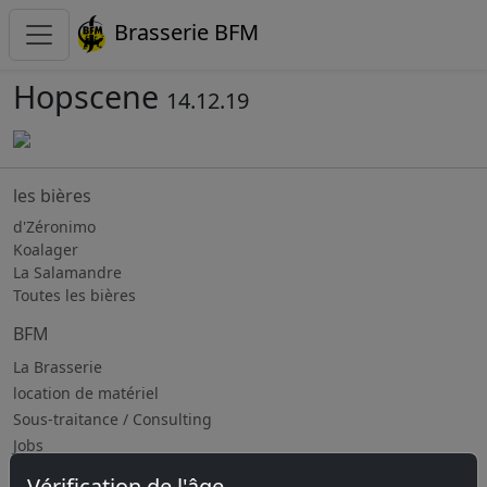
Brasserie BFM
Hopscene
14.12.19
les bières
d'Zéronimo
Koalager
La Salamandre
Toutes les bières
BFM
La Brasserie
location de matériel
Sous-traitance / Consulting
Jobs
Vérification de l'âge
Prochains évènements