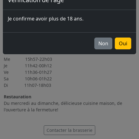
07.08.2026 Marché-Concours 2026
06.11.2026 Brassin Public 6-7.11.2026
Je confirme avoir plus de 18 ans.
Tous les évènements
Heures d'ouverture
Lu Fermé
Non
Oui
Ma 15h56-22h08
Me 15h57-22h03
Je 11h42-00h12
Ve 11h36-01h27
Sa 10h06-01h22
Di 11h07-18h03
Restauration
Du mercredi au dimanche, délicieuse cuisine maison, de
l'ouverture à la fermeture!
Contacter la brasserie