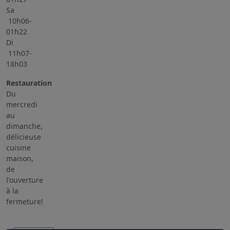
Sa
10h06-
01h22
Di
11h07-
18h03
Restauration
Du
mercredi
au
dimanche,
délicieuse
cuisine
maison,
de
l'ouverture
à la
fermeture!