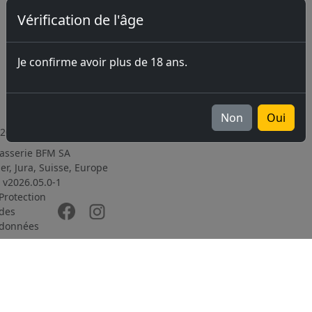
Contacter
Vérification de l'âge
la
brasserie
Je confirme avoir plus de 18 ans.
Inscription
à la
newsletter
Non
Oui
2017-2026
asserie BFM SA
er, Jura, Suisse, Europe
v2026.05.0-1
Protection
des
données