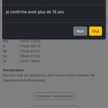
06.11.2026 Brassin Public 6-7.11.2026
Je confirme avoir plus de 18 ans.
Tous les évènements
Heures d'ouverture
Lu Fermé
Non
Oui
Ma 15h56-22h08
Me 15h57-22h03
Je 11h42-00h12
Ve 11h36-01h27
Sa 10h06-01h22
Di 11h07-18h03
Restauration
Du mercredi au dimanche, délicieuse cuisine maison, de
l'ouverture à la fermeture!
Contacter la brasserie