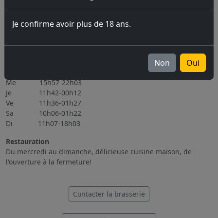
06.11.2026 Brassin Public 6-7.11.2026
Je confirme avoir plus de 18 ans.
Tous les évènements
Heures d'ouverture
Lu Fermé
Non
Oui
Ma 15h56-22h08
Me 15h57-22h03
Je 11h42-00h12
Ve 11h36-01h27
Sa 10h06-01h22
Di 11h07-18h03
Restauration
Du mercredi au dimanche, délicieuse cuisine maison, de
l'ouverture à la fermeture!
Contacter la brasserie