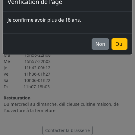
Vérification de l'âge
Prochains évènements
06.11.2026 Brassin Public 6-7.11.2026
Je confirme avoir plus de 18 ans.
Tous les évènements
Heures d'ouverture
Non
Oui
Lu Fermé
Ma 15h56-22h08
Me 15h57-22h03
Je 11h42-00h12
Ve 11h36-01h27
Sa 10h06-01h22
Di 11h07-18h03
Restauration
Du mercredi au dimanche, délicieuse cuisine maison, de
l'ouverture à la fermeture!
Contacter la brasserie