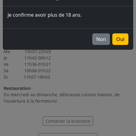
06.11.2026 Brassin Public 6-7.11.2026
Je confirme avoir plus de 18 ans.
Tous les évènements
Heures d'ouverture
Lu Fermé
Non
Oui
Ma 15h56-22h08
Me 15h57-22h03
Je 11h42-00h12
Ve 11h36-01h27
Sa 10h06-01h22
Di 11h07-18h03
Restauration
Du mercredi au dimanche, délicieuse cuisine maison, de
l'ouverture à la fermeture!
Contacter la brasserie