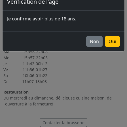
Vérification de l'âge
Prochains évènements
06.11.2026 Brassin Public 6-7.11.2026
Je confirme avoir plus de 18 ans.
Tous les évènements
Heures d'ouverture
Non
Oui
Lu Fermé
Ma 15h56-22h08
Me 15h57-22h03
Je 11h42-00h12
Ve 11h36-01h27
Sa 10h06-01h22
Di 11h07-18h03
Restauration
Du mercredi au dimanche, délicieuse cuisine maison, de
l'ouverture à la fermeture!
Contacter la brasserie