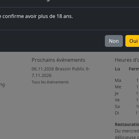
e confirme avoir plus de 18 ans.
Non
Oui
Prochains évènements
Heures d'
06.11.2026 Brassin Public 6-
Lu Fer
7.11.2026
Ma 15h
Tous les évènements
ing
Me 15h
Je 11h4
Ve 11h3
Sa 10h0
Di 11h0
Restaurati
Du mercred
délicieuse 