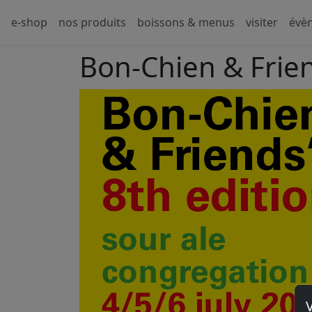
e-shop
nos produits
boissons & menus
visiter
évè
Bon-Chien & Frie
V