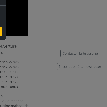
ouverture
mé
Contacter la brasserie
56-22h08
Inscription à la newsletter
57-22h03
2-00h12
6-01h27
6-01h22
7-18h03
on
i au dimanche,
cuisine maison, de