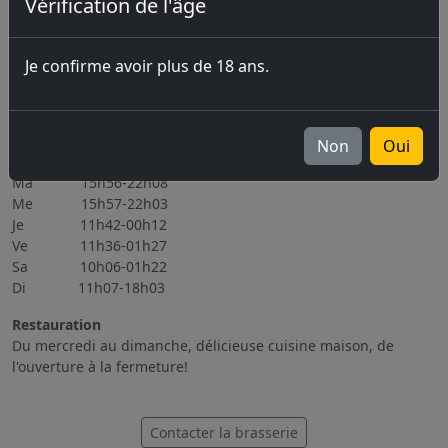
Vérification de l'âge
Prochains évènements
06.11.2026 Brassin Public 6-7.11.2026
Je confirme avoir plus de 18 ans.
Tous les évènements
Heures d'ouverture
Non
Oui
Lu Fermé
Ma 15h56-22h08
Me 15h57-22h03
Je 11h42-00h12
Ve 11h36-01h27
Sa 10h06-01h22
Di 11h07-18h03
Restauration
Du mercredi au dimanche, délicieuse cuisine maison, de
l'ouverture à la fermeture!
Contacter la brasserie