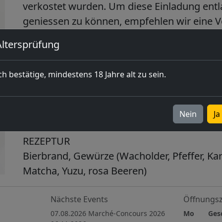
verkostet wurden. Um diese Einladung ent
geniessen zu können, empfehlen wir eine V
einem neutralen Tonic oder Gin Fizz.
Altersprüfung
VERKOSTUNG
Intensiver Duft nach Zitrusfrüchten mit pfe
ch bestätige, mindestens 18 Jahre alt zu sein.
Wacholder und Getreide. Schöne Textur im
Hauch von Schärfe und einer schönen holzi
Nein
Ja
dann einen reichen und langen Retronasale e
REZEPTUR
Bierbrand, Gewürze (Wacholder, Pfeffer, Ka
Matcha, Yuzu, rosa Beeren)
Nächste Events
Öffnungsz
07.08.2026 Marché-Concours 2026
Mo Gesch