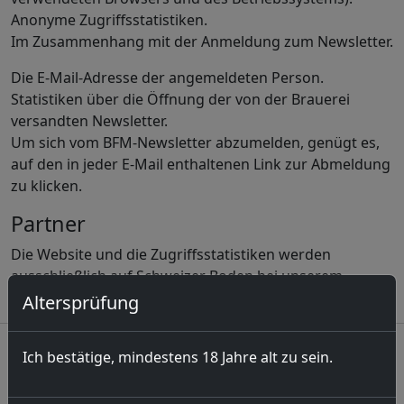
Anonyme Zugriffsstatistiken.
Im Zusammenhang mit der Anmeldung zum Newsletter.
Die E-Mail-Adresse der angemeldeten Person.
Statistiken über die Öffnung der von der Brauerei
versandten Newsletter.
Um sich vom BFM-Newsletter abzumelden, genügt es,
auf den in jeder E-Mail enthaltenen Link zur Abmeldung
zu klicken.
Partner
Die Website und die Zugriffsstatistiken werden
ausschließlich auf Schweizer Boden bei unserem
Partner
Infomaniak
gehostet.
Altersprüfung
Biere
Ich bestätige, mindestens 18 Jahre alt zu sein.
d'Zéronimo
Koalager