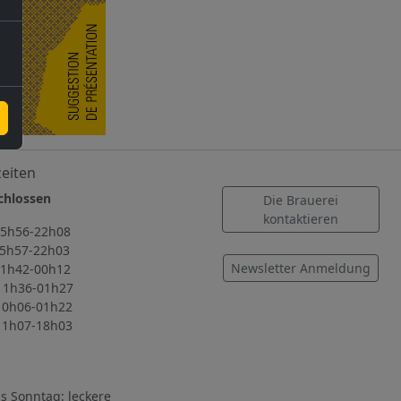
eiten
lossen
Die Brauerei
kontaktieren
56-22h08
57-22h03
Newsletter Anmeldung
42-00h12
36-01h27
06-01h22
07-18h03
s Sonntag: leckere