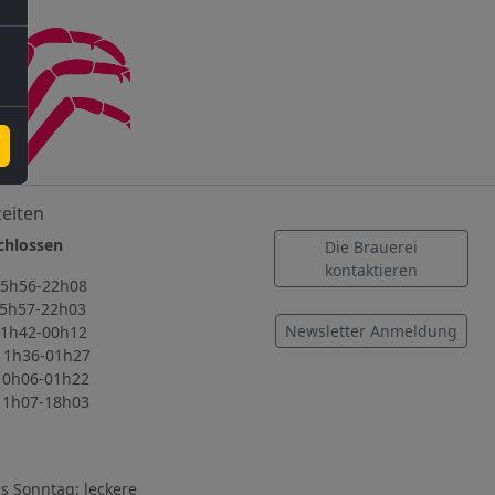
eiten
lossen
Die Brauerei
kontaktieren
56-22h08
57-22h03
Newsletter Anmeldung
42-00h12
36-01h27
06-01h22
07-18h03
s Sonntag: leckere